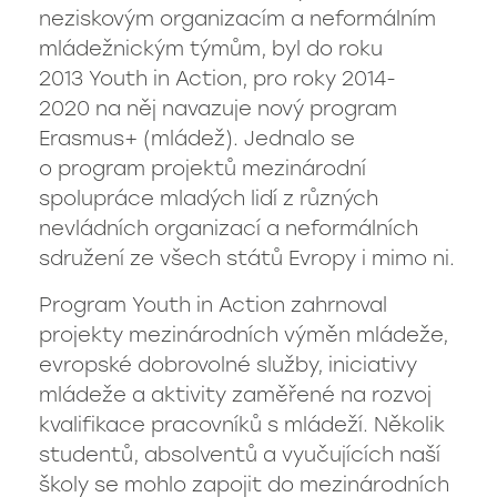
neziskovým organizacím a neformálním
mládežnickým týmům, byl do roku
vyhledávání
2013 Youth in Action, pro roky 2014-
2020 na něj navazuje nový program
Erasmus+ (mládež). Jednalo se
< naše další školy
o program projektů mezinárodní
spolupráce mladých lidí z různých
nevládních organizací a neformálních
sdružení ze všech států Evropy i mimo ni.
Classroom
Program Youth in Action zahrnoval
projekty mezinárodních výměn mládeže,
EduPage
evropské dobrovolné služby, iniciativy
mládeže a aktivity zaměřené na rozvoj
kvalifikace pracovníků s mládeží. Několik
+420 731 116 118
studentů, absolventů a vyučujících naší
školy se mohlo zapojit do mezinárodních