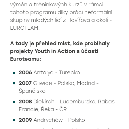
výměn a tréninkových kurzů v rámci
tohoto programu díky práci neformální
karvina@obaka.cz
skupiny mladých lidí z Havířova a okolí -
EUROTEAM.
A tady je přehled míst, kde probíhaly
projekty Youth in Action s účastí
Euroteamu:
2006
Antalya - Turecko
2007
Gliwice - Polsko, Madrid -
Španělsko
2008
Diekirch - Lucembursko, Rabas -
Francie, Řeka - ČR
2009
Andrychów - Polsko