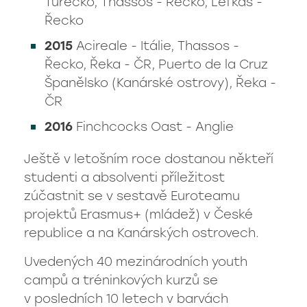
Turecko, Thassos - Řecko, Lefkas -
Řecko
2015
Acireale - Itálie, Thassos -
Řecko, Řeka - ČR, Puerto de la Cruz
Španělsko (Kanárské ostrovy), Řeka -
ČR
2016
Finchcocks Oast - Anglie
Ještě v letošním roce dostanou někteří
studenti a absolventi příležitost
zúčastnit se v sestavě Euroteamu
projektů Erasmus+ (mládež) v České
republice a na Kanárských ostrovech.
Uvedených 40 mezinárodních youth
campů a tréninkových kurzů se
v posledních 10 letech v barvách