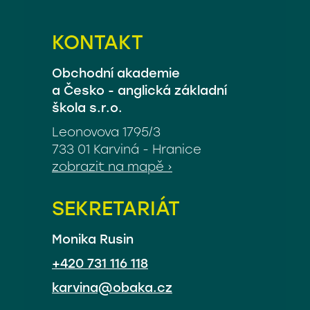
+420 731 116 118
KONTAKT
Obchodní akademie
a Česko - anglická základní
karvina@obaka.cz
škola s.r.o.
Leonovova 1795/3
733 01 Karviná - Hranice
zobrazit na mapě ›
SEKRETARIÁT
Monika Rusin
+420 731 116 118
karvina@obaka.cz