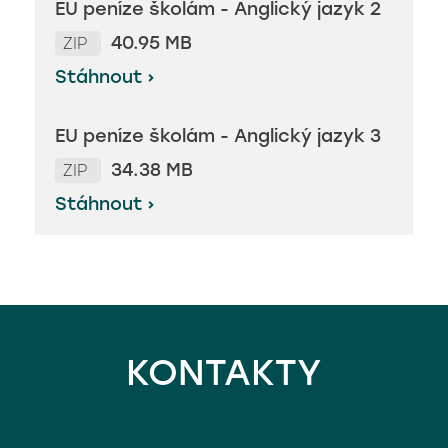
EU peníze školám - Anglický jazyk 2
40.95 MB
ZIP
Kontakty
Stáhnout ›
EU peníze školám - Anglický jazyk 3
vyhledávání
34.38 MB
ZIP
Stáhnout ›
< naše další školy
Classroom
KONTAKTY
EduPage